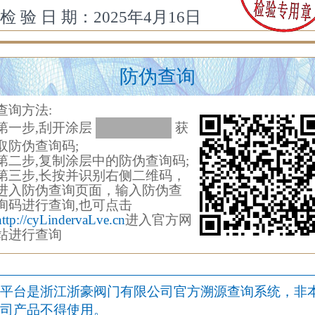
检 验 日 期：2025年4月16日
防伪查询
查询方法:
第一步,刮开涂层
149193
获
取防伪查询码;
第二步,复制涂层中的防伪查询码;
第三步,长按并识别右侧二维码，
进入防伪查询页面，输入防伪查
询码进行查询,也可点击
http://cyLindervaLve.cn
进入官方网
站进行查询
平台是浙江浙豪阀门有限公司官方溯源查询系统，非
司产品不得使用。