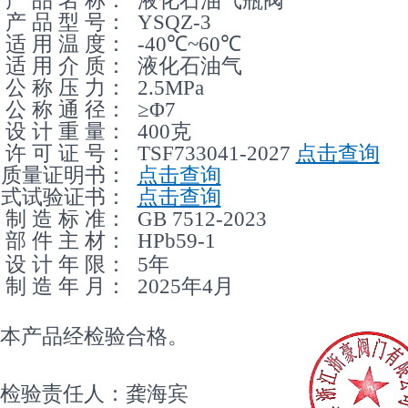
产 品 型 号：
YSQZ-3
适 用 温 度：
-40℃~60℃
适 用 介 质：
液化石油气
公 称 压 力：
2.5MPa
公 称 通 径：
≥Φ7
设 计 重 量：
400克
许 可 证 号：
TSF733041-2027
点击查询
质量证明书：
点击查询
型式试验证书：
点击查询
制 造 标 准：
GB 7512-2023
部 件 主 材：
HPb59-1
设 计 年 限：
5年
制 造 年 月：
2025年4月
本产品经检验合格。
检验责任人：龚海宾