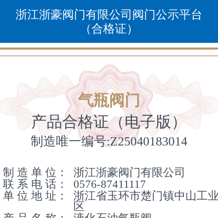
浙江浙豪阀门有限公司阀门公示平台
（合格证）
气瓶阀门
产品合格证（电子版）
制造唯一编号:Z25040183014
制 造 单 位：
浙江浙豪阀门有限公司
联 系 电 话：
0576-87411117
单 位 地 址：
浙江省玉环市楚门镇中山工
区
产 品 名 称：
液化石油气瓶阀