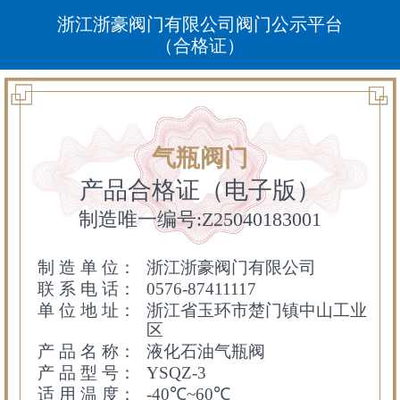
浙江浙豪阀门有限公司阀门公示平台
（合格证）
气瓶阀门
产品合格证（电子版）
制造唯一编号:Z25040183001
制 造 单 位：
浙江浙豪阀门有限公司
联 系 电 话：
0576-87411117
单 位 地 址：
浙江省玉环市楚门镇中山工业
区
产 品 名 称：
液化石油气瓶阀
产 品 型 号：
YSQZ-3
适 用 温 度：
-40℃~60℃