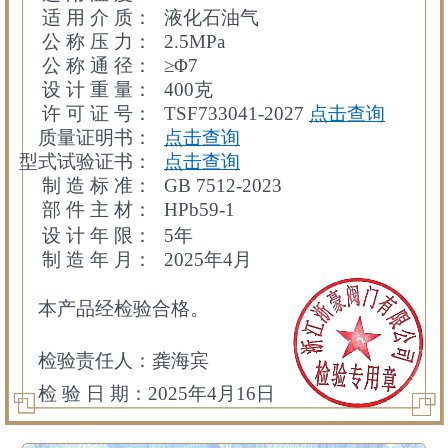
适 用 介 质：
液化石油气
公 称 压 力：
2.5MPa
公 称 通 径：
≥Φ7
设 计 重 量：
400克
许 可 证 号：
TSF733041-2027
点击查询
质量证明书：
点击查询
型式试验证书：
点击查询
制 造 标 准：
GB 7512-2023
部 件 主 材：
HPb59-1
设 计 年 限：
5年
制 造 年 月：
2025年4月
本产品经检验合格。
检验责任人：龚海宾
检 验 日 期：2025年4月16日